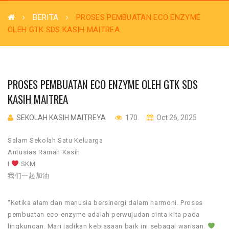
BERITA
PROSES PEMBUATAN ECO ENZYME
OLEH GTK SDS KASIH MAITREA
PROSES PEMBUATAN ECO ENZYME OLEH GTK SDS
KASIH MAITREA
SEKOLAH KASIH MAITREYA
170
Oct 26, 2025
Salam Sekolah Satu Keluarga
Antusias Ramah Kasih
I
SKM
我们一起加油
“Ketika alam dan manusia bersinergi dalam harmoni. Proses
pembuatan eco-enzyme adalah perwujudan cinta kita pada
lingkungan. Mari jadikan kebiasaan baik ini sebagai warisan.