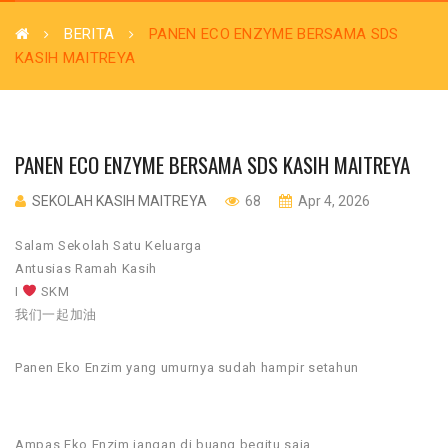
BERITA
PANEN ECO ENZYME BERSAMA SDS
KASIH MAITREYA
PANEN ECO ENZYME BERSAMA SDS KASIH MAITREYA
SEKOLAH KASIH MAITREYA
68
Apr 4, 2026
Salam Sekolah Satu Keluarga
Antusias Ramah Kasih
I
SKM
我们一起加油
Panen Eko Enzim yang umurnya sudah hampir setahun
Ampas Eko Enzim jangan di buang begitu saja