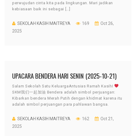
perwujudan cinta kita pada lingkungan. Mari jadikan
kebiasaan baik ini sebagai […]
SEKOLAH KASIH MAITREYA
169
Oct 26,
2025
UPACARA BENDERA HARI SENIN (2025-10-21)
Salam Sekolah Satu KeluargaAntusias Ramah KasihI
SKM我们一起加油 Bendera adalah simbol perjuangan:
Kibarkan bendera Merah Putih dengan khidmat karena itu
adalah simbol perjuangan para pahlawan bangsa.
SEKOLAH KASIH MAITREYA
162
Oct 21,
2025