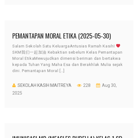
PEMANTAPAN MORAL ETIKA (2025-05-30)
Salam Sekolah Satu KeluargaAntusias Ramah KasihI
SKM我们一起加油 Kebaktian sebelum Kelas Pemantapan
Moral EtikaMewujudkan dimensi beriman dan bertakwa
kepada Tuhan Yang Maha Esa dan Berakhlak Mulia sejak
dini. Pemantapan Moral […]
SEKOLAH KASIH MAITREYA
228
Aug 30,
2025