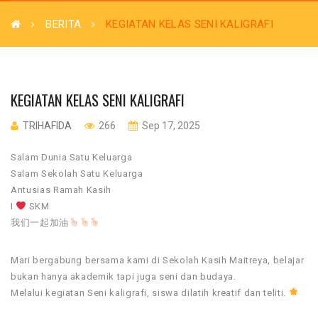
BERITA
KEGIATAN KELAS SENI KALIGRAFI
KEGIATAN KELAS SENI KALIGRAFI
TRIHAFIDA
266
Sep 17, 2025
Salam Dunia Satu Keluarga
Salam Sekolah Satu Keluarga
Antusias Ramah Kasih
I
SKM
我们一起加油
Mari bergabung bersama kami di Sekolah Kasih Maitreya, belajar
bukan hanya akademik tapi juga seni dan budaya.
Melalui kegiatan Seni kaligrafi, siswa dilatih kreatif dan teliti.