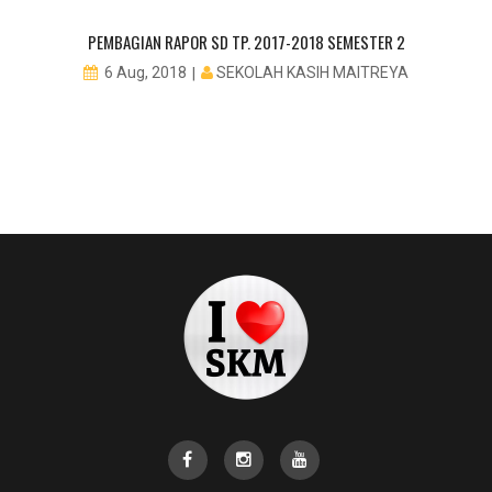
PEMBAGIAN RAPOR SD TP. 2017-2018 SEMESTER 2
SEKOLAH KASIH MAITREYA
6 Aug, 2018