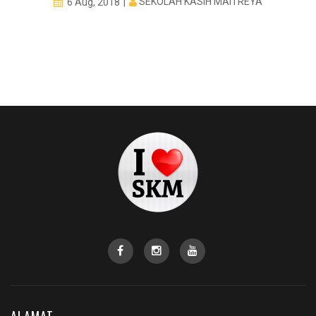
SEKOLAH KASIH MAITREYA
6 Aug, 2018
ALAMAT