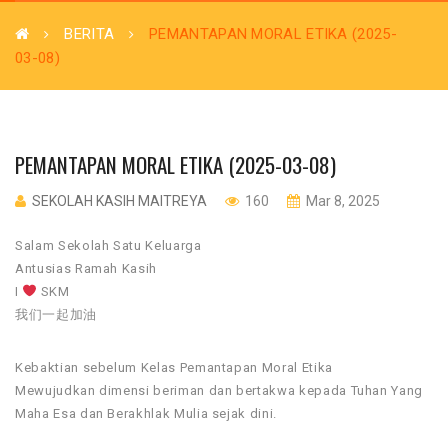
BERITA
PEMANTAPAN MORAL ETIKA (2025-
03-08)
PEMANTAPAN MORAL ETIKA (2025-03-08)
SEKOLAH KASIH MAITREYA
160
Mar 8, 2025
Salam Sekolah Satu Keluarga
Antusias Ramah Kasih
I
SKM
我们一起加油
Kebaktian sebelum Kelas Pemantapan Moral Etika
Mewujudkan dimensi beriman dan bertakwa kepada Tuhan Yang
Maha Esa dan Berakhlak Mulia sejak dini.