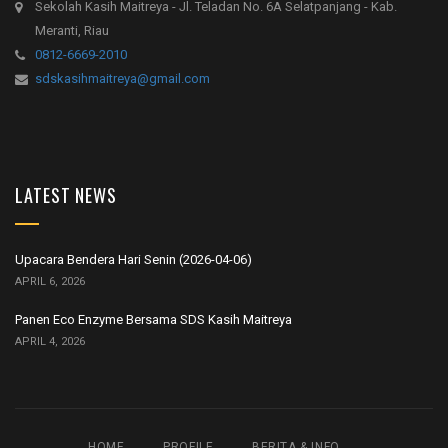
Sekolah Kasih Maitreya - Jl. Teladan No. 6A Selatpanjang - Kab.
Meranti, Riau
0812-6669-2010
sdskasihmaitreya@gmail.com
LATEST NEWS
Upacara Bendera Hari Senin (2026-04-06)
APRIL 6, 2026
Panen Eco Enzyme Bersama SDS Kasih Maitreya
APRIL 4, 2026
HOME
PROFILE
BERITA & INFO