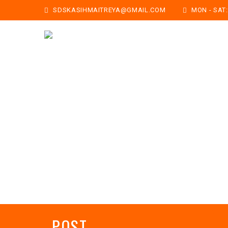
SDSKASIHMAITREYA@GMAIL.COM
MON - SAT: 
POST