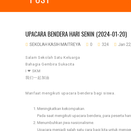
UPACARA BENDERA HARI SENIN (2024-01-20)
SEKOLAH KASIH MAITREYA
0
324
Jan 22
Salam Sekolah Satu Keluarga
Bahagia Gembira Sukacita
I ❤ SKM
我们一起加油
Manfaat mengikuti upacara bendera bagi siswa.
Meningkatkan kekompakan.
Pada saat mengikuti upacara bendera, para peserta ha
Menumbuhkan jiwa nasionalisme.
Upacara menjadi salah satu cara bagi kita untuk meng