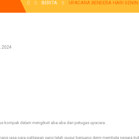
BERITA
UPACARA BENDERA HARI SENIN 
, 2024
rus kompak dalam mengikuti aba-aba dari petugas upacara.
enang jasa para pahlawan yang telah gugur berjuang demi membela negara Ind