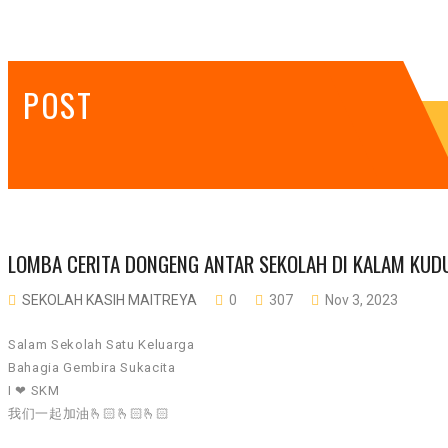
POST
LOMBA CERITA DONGENG ANTAR SEKOLAH DI KALAM KUD
SEKOLAH KASIH MAITREYA
0
307
Nov 3, 2023
Salam Sekolah Satu Keluarga
Bahagia Gembira Sukacita
I ❤ SKM
我们一起加油🫰🏻🫰🏻🫰🏻