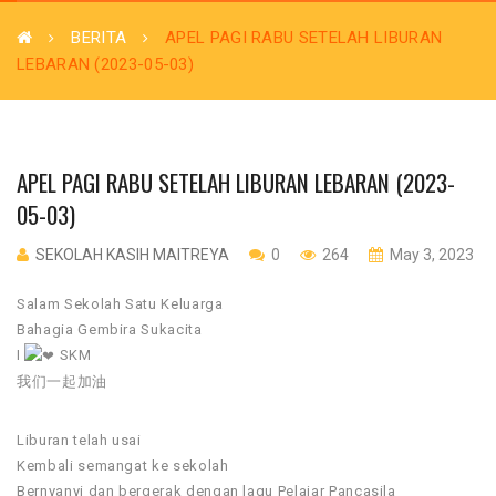
BERITA
APEL PAGI RABU SETELAH LIBURAN
LEBARAN (2023-05-03)
APEL PAGI RABU SETELAH LIBURAN LEBARAN (2023-
05-03)
SEKOLAH KASIH MAITREYA
0
264
May 3, 2023
Salam Sekolah Satu Keluarga
Bahagia Gembira Sukacita
I
SKM
我们一起加油
Liburan telah usai
Kembali semangat ke sekolah
Bernyanyi dan bergerak dengan lagu Pelajar Pancasila