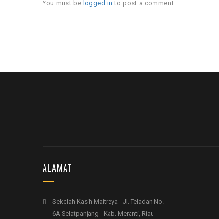
You must be
logged in
to post a comment.
ALAMAT
Sekolah Kasih Maitreya - Jl. Teladan No.
6A Selatpanjang - Kab. Meranti, Riau