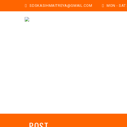
SDSKASIHMAITREYA@GMAIL.COM
MON - SAT: 
POST