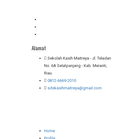
Alamat
Sekolah Kasih Maitreya - Jl. Teladan
No. 6A Selatpanjang - Kab. Meranti,
Riau
0812-6669-2010
sdskasihmaitreya@gmail.com
Home
Profile