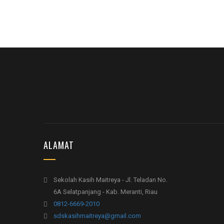
ALAMAT
Sekolah Kasih Maitreya - Jl. Teladan No.
6A Selatpanjang - Kab. Meranti, Riau
0812-6669-2010
sdskasihmaitreya@gmail.com