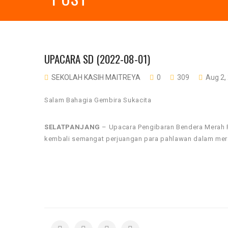
UPACARA SD (2022-08-01)
SEKOLAH KASIH MAITREYA
0
309
Aug 2,
Salam Bahagia Gembira Sukacita
SELATPANJANG
– Upacara Pengibaran Bendera Merah P
kembali semangat perjuangan para pahlawan dalam mera