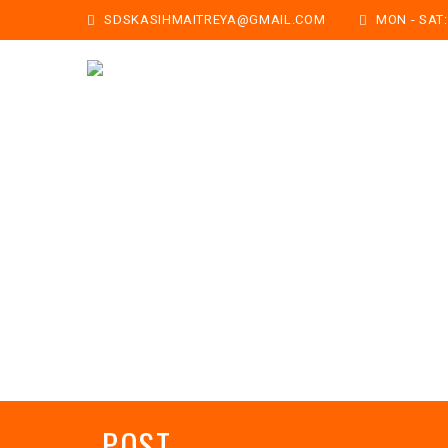
SDSKASIHMAITREYA@GMAIL.COM
MON - SAT: 
POST