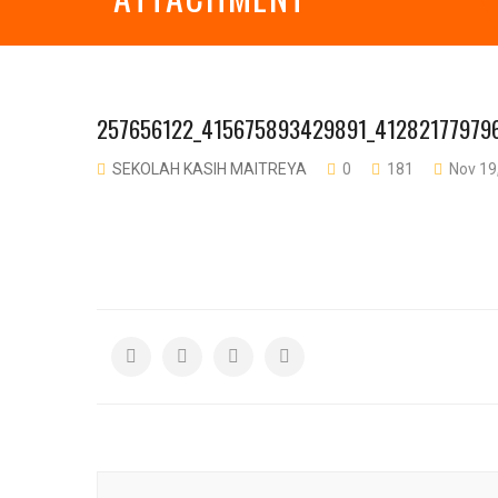
257656122_415675893429891_41282177979
SEKOLAH KASIH MAITREYA
0
181
Nov 19