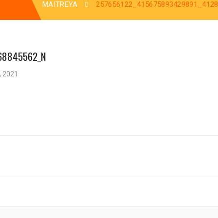
MAITREYA
257656122_415675893429891_412
68845562_N
, 2021