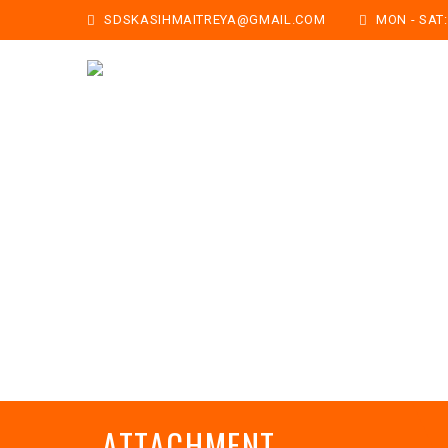
SDSKASIHMAITREYA@GMAIL.COM
MON - SAT: 
ATTACHMENT