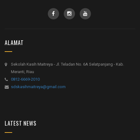
ALAMAT
Sekolah Kasih Maitreya - Jl. Teladan No. 6A Selatpanjang - Kab.
Meranti, Riau
0812-6669-2010
sdskasihmaitreya@gmail.com
LATEST NEWS