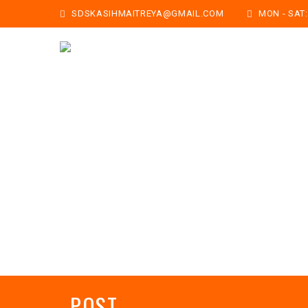
SDSKASIHMAITREYA@GMAIL.COM
MON - SAT: 
POST