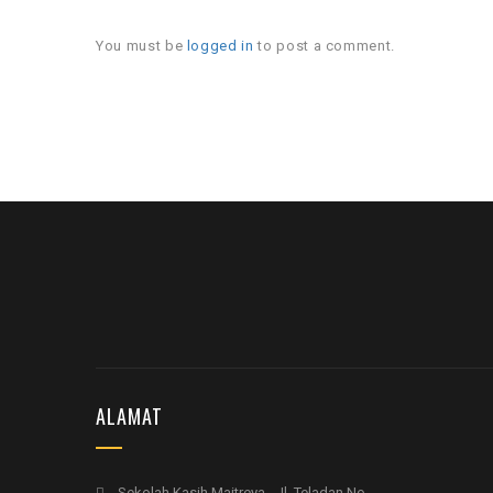
You must be
logged in
to post a comment.
ALAMAT
Sekolah Kasih Maitreya - Jl. Teladan No.