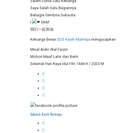
Salam Dunia Satu Keluarga
Saya Salah Satu Bagiannya
Bahagia Gembira Sukacita
I
SKM
我们一起加油
Keluarga Besar
SDS Kasih Maitreya
mengucapkan
Minal Aidin Wal Faizin
Mohon Maaf Lahir dan Batin
Selamat Hari Raya Idul Fitri 1444 H / 2023 M
Sekolah Kasih Maitreya