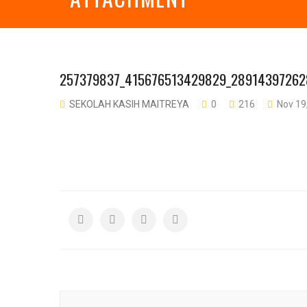
257379837_415676513429829_2891439726
SEKOLAH KASIH MAITREYA
0
216
Nov 19