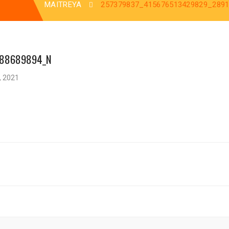
MAITREYA
257379837_415676513429829_289
288689894_N
, 2021