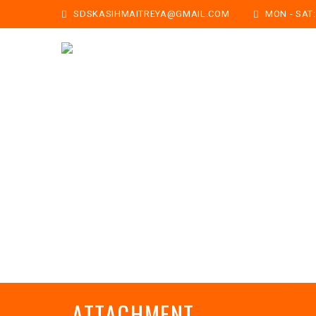
SDSKASIHMAITREYA@GMAIL.COM
MON - SAT: 
ATTACHMENT